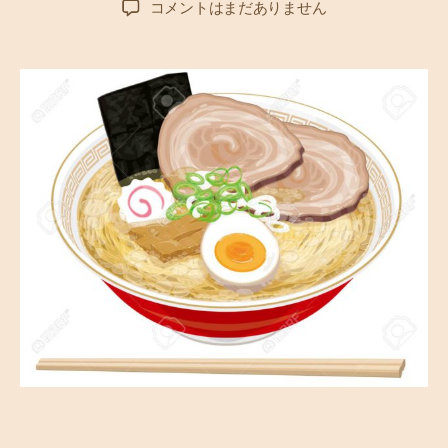
「
コメントはまだありません
者
日
行
列
が
で
き
る
店
」
か
ら
追
い
出
さ
れ
た
こ
と
あ
り