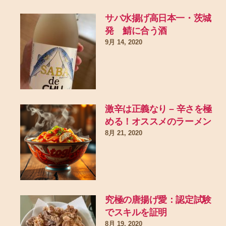
サバ水揚げ高日本一・茨城
発 鯖に合う酒
9月 14, 2020
激辛は正義なり – 辛さを極
める！オススメのラーメン
8月 21, 2020
究極の唐揚げ愛：認定試験
でスキルを証明
8月 19, 2020