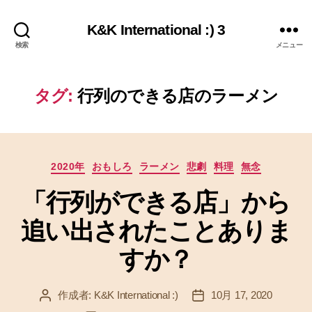
K&K International :) 3
検索
メニュー
タグ:
行列のできる店のラーメン
カ
2020年
おもしろ
ラーメン
悲劇
料理
無念
テ
「行列ができる店」から
ゴ
リ
追い出されたことありま
ー
すか？
作成者:
K&K International :)
10月 17, 2020
投
投
稿
稿