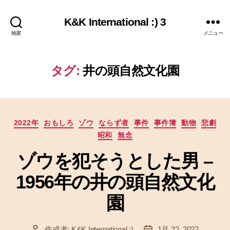
K&K International :) 3
検索
メニュー
タグ:
井の頭自然文化園
カ
2022年
おもしろ
ゾウ
ならず者
事件
事件簿
動物
悲劇
テ
昭和
無念
ゴ
リ
ゾウを犯そうとした男 –
ー
1956年の井の頭自然文化
園
作成者:
K&K International :)
1月 22, 2022
投
投