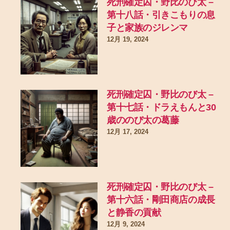
死刑確定囚・野比のび太 –
第十八話・引きこもりの息
子と家族のジレンマ
12月 19, 2024
死刑確定囚・野比のび太 –
第十七話・ドラえもんと30
歳ののび太の葛藤
12月 17, 2024
死刑確定囚・野比のび太 –
第十六話・剛田商店の成長
と静香の貢献
12月 9, 2024