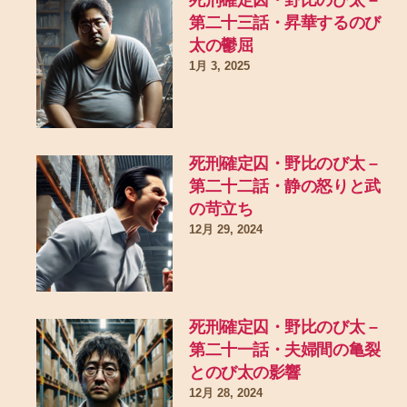
死刑確定囚・野比のび太 –
第二十三話・昇華するのび
太の鬱屈
1月 3, 2025
死刑確定囚・野比のび太 –
第二十二話・静の怒りと武
の苛立ち
12月 29, 2024
死刑確定囚・野比のび太 –
第二十一話・夫婦間の亀裂
とのび太の影響
12月 28, 2024