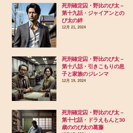
死刑確定囚・野比のび太 –
第十九話・ジャイアンとの
び太の絆
12月 21, 2024
死刑確定囚・野比のび太 –
第十八話・引きこもりの息
子と家族のジレンマ
12月 19, 2024
死刑確定囚・野比のび太 –
第十七話・ドラえもんと30
歳ののび太の葛藤