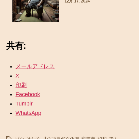
12月 17, 2024
共有:
メールアドレス
X
印刷
Facebook
Tumblr
WhatsApp
ゾウ
,
はな子
,
井の頭自然文化園
,
変質者
,
昭和
,
殺人