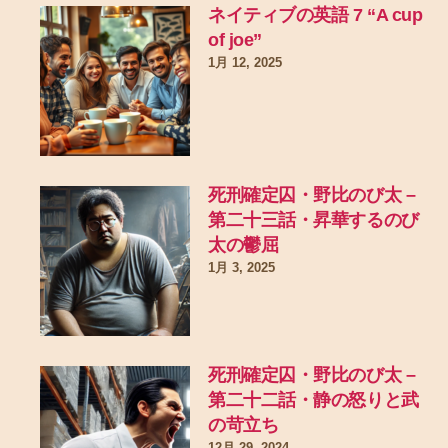
ネイティブの英語 7 “A cup
of joe”
1月 12, 2025
死刑確定囚・野比のび太 –
第二十三話・昇華するのび
太の鬱屈
1月 3, 2025
死刑確定囚・野比のび太 –
第二十二話・静の怒りと武
の苛立ち
12月 29, 2024