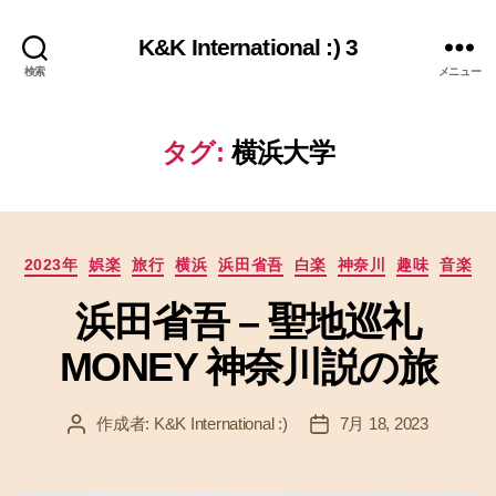
K&K International :) 3
検索
メニュー
タグ:
横浜大学
カ
2023年
娯楽
旅行
横浜
浜田省吾
白楽
神奈川
趣味
音楽
テ
浜田省吾 – 聖地巡礼
ゴ
リ
MONEY 神奈川説の旅
ー
作成者:
K&K International :)
7月 18, 2023
投
投
稿
稿
者
日