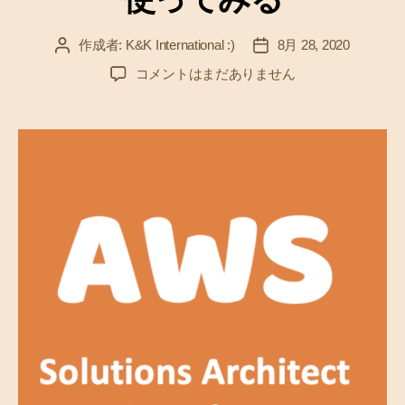
作成者:
K&K International :)
8月 28, 2020
投
投
稿
稿
A
コメントはまだありません
者
日
W
S
を
学
ぶ
（
1
3
）
V
P
C
、
E
C
2