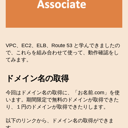
、
E
L
B
、
R
o
VPC、EC2、ELB、Route 53 と学んできましたの
u
t
で、これらを組み合わせて使って、動作確認をし
e
てみます。
5
3
ドメイン名の取得
を
使
っ
今回はドメイン名の取得に、「お名前.com」を使
て
います。期間限定で無料のドメインが取得できた
み
り、１円のドメインが取得できたりします。
る
へ
以下のリンクから、ドメイン名の取得ができま
の
す。