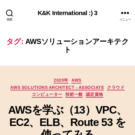
K&K International :) 3
検索
メニュー
タグ:
AWSソリューションアーキテク
ト
カ
2020年
AWS
テ
AWS SOLUTIONS ARCHITECT - ASSOCIATE
クラウド
ゴ
コンピューター
技術一般
認定資格
リ
ー
AWSを学ぶ（13）VPC、
EC2、ELB、Route 53 を
使ってみる