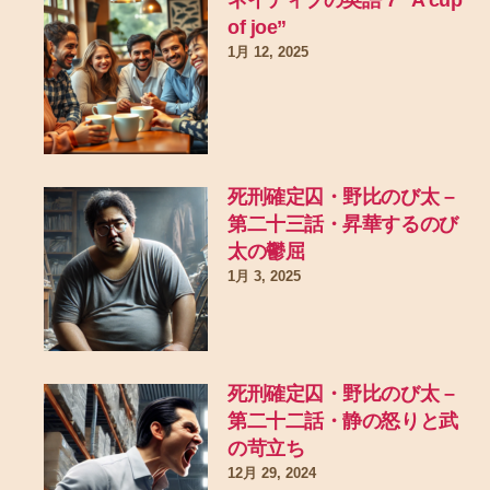
ネイティブの英語 7 “A cup
of joe”
1月 12, 2025
死刑確定囚・野比のび太 –
第二十三話・昇華するのび
太の鬱屈
1月 3, 2025
死刑確定囚・野比のび太 –
第二十二話・静の怒りと武
の苛立ち
12月 29, 2024