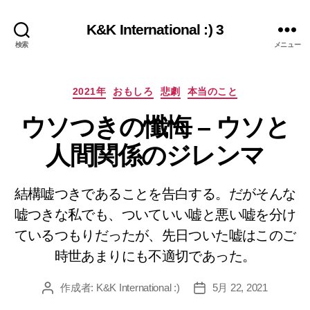
K&K International :) 3
検索
メニュー
カ
2021年
おもしろ
悲劇
本当のこと
テ
ウソつきの懺悔 – ウソと
ゴ
リ
人間関係のジレンマ
ー
結構嘘つきであることを告白する。だがそんな
嘘つきな私でも、ついていい嘘と悪い嘘を分け
ているつもりだったが、先日ついた嘘はこのご
時世あまりにも不適切であった。
作成者:
K&K International :)
5月 22, 2021
投
投
稿
稿