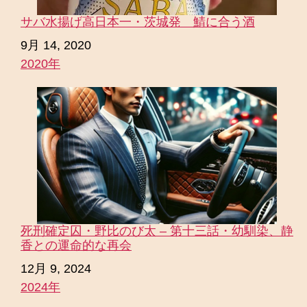
サバ水揚げ高日本一・茨城発 鯖に合う酒
日付
9月 14, 2020
2020年
関連理由
死刑確定囚・野比のび太 – 第十三話・幼馴染、静
香との運命的な再会
日付
12月 9, 2024
2024年
関連理由