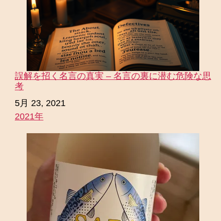
誤解を招く名言の真実 – 名言の裏に潜む危険な思
考
日付
5月 23, 2021
2021年
関連理由