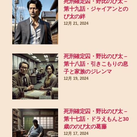
死刑確定囚・野比のび太 –
第十九話・ジャイアンとの
び太の絆
12月 21, 2024
死刑確定囚・野比のび太 –
第十八話・引きこもりの息
子と家族のジレンマ
12月 19, 2024
死刑確定囚・野比のび太 –
第十七話・ドラえもんと30
歳ののび太の葛藤
12月 17, 2024