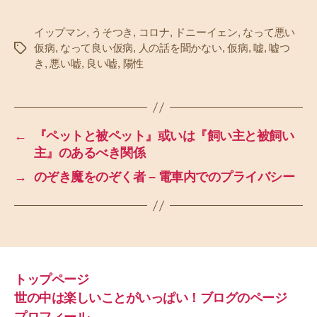
イップマン
,
うそつき
,
コロナ
,
ドニーイェン
,
なって悪い
仮病
,
なって良い仮病
,
人の話を聞かない
,
仮病
,
嘘
,
嘘つ
タ
き
,
悪い嘘
,
良い嘘
,
陽性
グ
←
『ペットと被ペット』或いは『飼い主と被飼い
主』のあるべき関係
→
のぞき魔をのぞく者 – 電車内でのプライバシー
トップページ
世の中は楽しいことがいっぱい！ブログのページ
プロフィール