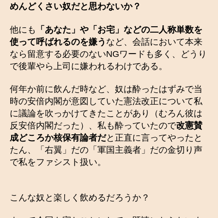
めんどくさい奴だと思わないか？
他にも
「あなた」や「お宅」などの二人称単数を
使って呼ばれるのを嫌う
など、会話において本来
なら留意する必要のないNGワードも多く、どうり
で後輩やら上司に嫌われるわけである。
何年か前に飲んだ時など、奴は酔ったはずみで当
時の安倍内閣が意図していた憲法改正について私
に議論を吹っかけてきたことがあり（むろん彼は
反安倍内閣だった）、私も酔っていたので
改憲賛
成どころか核保有論者だ
と正直に言ってやったと
たん、「右翼」だの「軍国主義者」だの金切り声
で私をファシスト扱い。
こんな奴と楽しく飲めるだろうか？