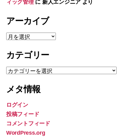
ィック管理
に
新人エンジニア
より
アーカイブ
ア
ー
カ
カテゴリー
イ
ブ
カ
テ
ゴ
メタ情報
リ
ー
ログイン
投稿フィード
コメントフィード
WordPress.org