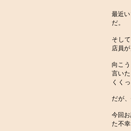
最近い
だ。
そして
店員が
向こう
言いた
くくっ
だが、
今回お
た不幸