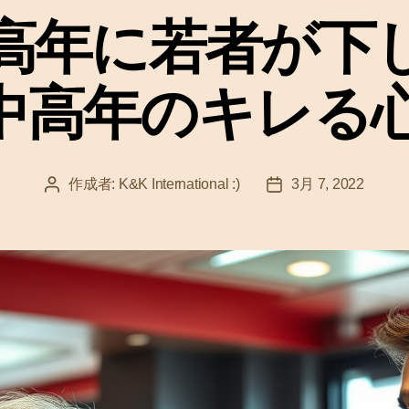
ゴ
高年に若者が下
リ
ー
– 中高年のキレ
作成者:
K&K International :)
3月 7, 2022
投
投
稿
稿
者
日