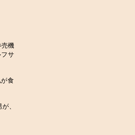
券売機
ルフサ
私が食
男が、