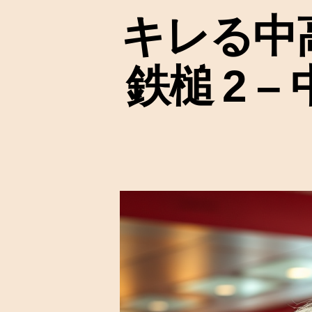
キレる中
鉄槌 2 