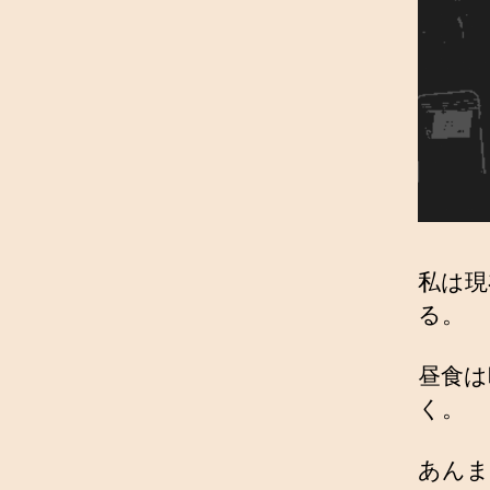
私は現
る。
昼食は
く。
あんま