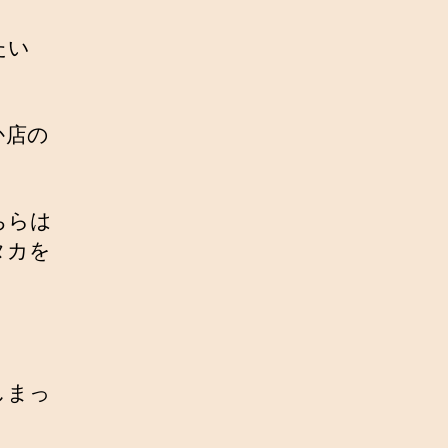
たい
か店の
ちらは
タカを
しまっ