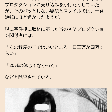
プロダクションに売り込みをかけたりしていた
が、そのパッとしない容貌とスタイルでは、一発
逆転にほど遠かったようだ。
現に事件後に取材に応じた当のＡＶプロダクショ
ン関係者には、
「あの程度の子ではいいところ一日三万か四万く
らい」
「20歳の体じゃなかった」
などと酷評されている。