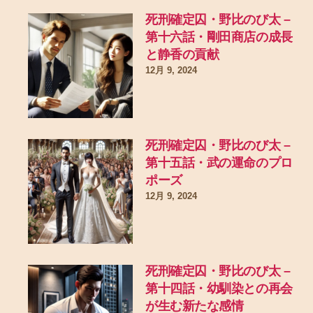
死刑確定囚・野比のび太 –
第十六話・剛田商店の成長
と静香の貢献
12月 9, 2024
死刑確定囚・野比のび太 –
第十五話・武の運命のプロ
ポーズ
12月 9, 2024
死刑確定囚・野比のび太 –
第十四話・幼馴染との再会
が生む新たな感情