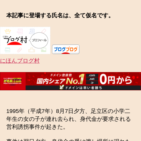
本記事に登場する氏名は、全て仮名です。
にほんブログ村
1995年（平成7年）8月7日夕方、足立区の小学二
年生の女の子が連れ去られ、身代金が要求される
営利誘拐事件が起きた。