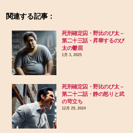
関連する記事：
死刑確定囚・野比のび太 –
第二十三話・昇華するのび
太の鬱屈
1月 3, 2025
死刑確定囚・野比のび太 –
第二十二話・静の怒りと武
の苛立ち
12月 29, 2024