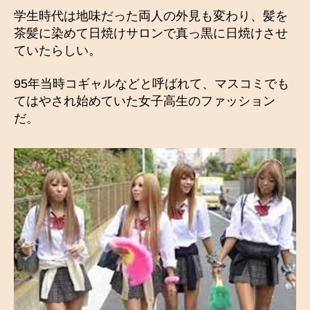
学生時代は地味だった両人の外見も変わり、髪を
茶髪に染めて日焼けサロンで真っ黒に日焼けさせ
ていたらしい。
95年当時コギャルなどと呼ばれて、マスコミでも
てはやされ始めていた女子高生のファッション
だ。