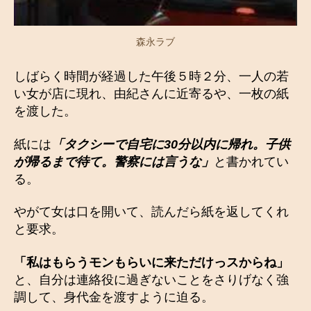
森永ラブ
しばらく時間が経過した午後５時２分、一人の若
い女が店に現れ、由紀さんに近寄るや、一枚の紙
を渡した。
紙には
「タクシーで自宅に
30分以内に帰れ。子供
が帰るまで待て。警察には言うな」
と書かれてい
る。
やがて女は口を開いて、読んだら紙を返してくれ
と要求。
「私はもらうモンもらいに来ただけっスからね」
と、自分は連絡役に過ぎないことをさりげなく強
調して、身代金を渡すように迫る。