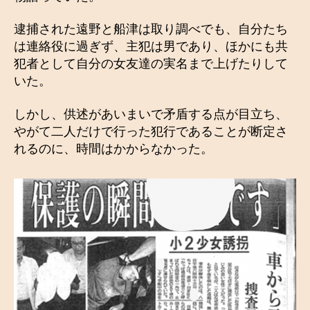
逮捕された遠野と船津は取り調べでも、自分たち
は連絡役に過ぎず、主犯は男であり、ほかにも共
犯者として自分の女友達の実名まで上げたりして
いた。
しかし、供述があいまいで矛盾する点が目立ち、
やがて二人だけで行った犯行であることが断定さ
れるのに、時間はかからなかった。