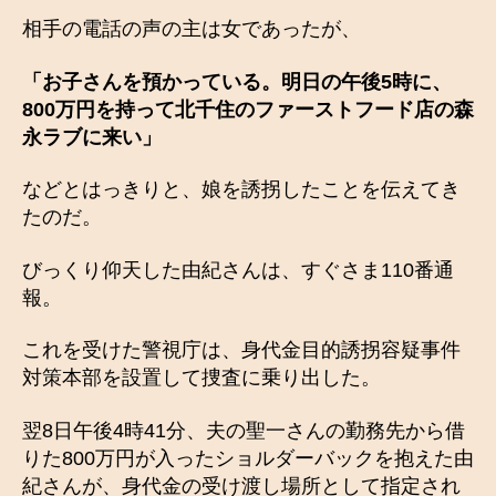
相手の電話の声の主は女であったが、
「お子さんを預かっている。明日の午後5時に、
800万円を持って北千住のファーストフード店の森
永ラブに来い」
などとはっきりと、娘を誘拐したことを伝えてき
たのだ。
びっくり仰天した由紀さんは、すぐさま110番通
報。
これを受けた警視庁は、身代金目的誘拐容疑事件
対策本部を設置して捜査に乗り出した。
翌8日午後4時41分、夫の聖一さんの勤務先から借
りた800万円が入ったショルダーバックを抱えた由
紀さんが、身代金の受け渡し場所として指定され