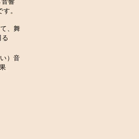
ら音響
です。
いて、舞
司る
い）音
効果