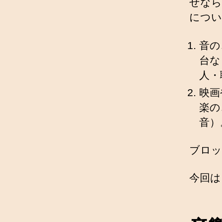
せなら
につい
音の
台な
人・
映画
楽のこ
音）
ブロッ
今回は