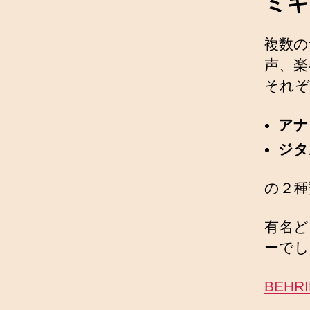
ミキ
複数の
声、楽
それぞ
アナ
ジタ
の２種
有名ど
ーでし
BEHR