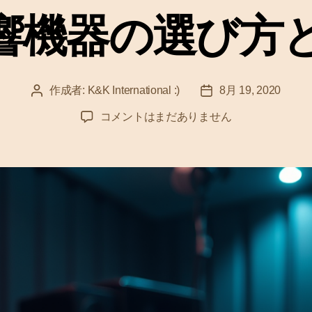
ゴ
響機器の選び方
リ
ー
作成者:
K&K International :)
8月 19, 2020
投
投
稿
稿
家
コメントはまだありません
者
日
庭
用
音
響
機
器
の
選
び
方
と