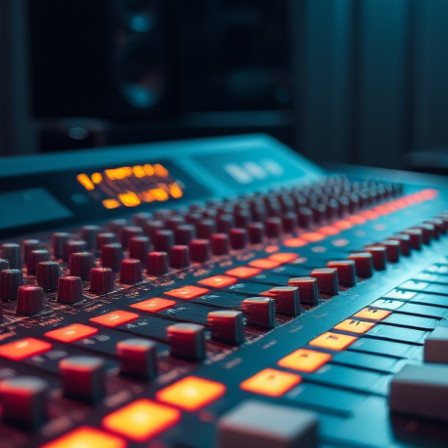
お
す
す
め
へ
の