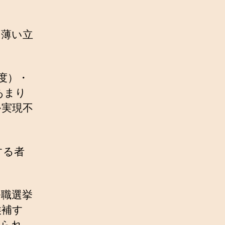
て薄い立
度）・
あまり
か実現不
する者
公職選挙
候補す
められ