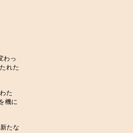
変わっ
打たれた
にわた
を機に
、新たな