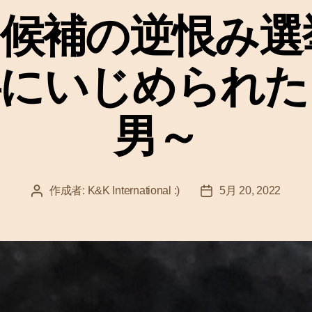
ゴ
候補の逆恨み選
リ
ー
事にいじめられた
男～
作成者:
K&K International :)
5月 20, 2022
投
投
稿
稿
者
日