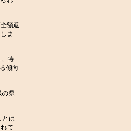
ば全額返
てしま
し、特
る傾向
県の県
ことは
されて