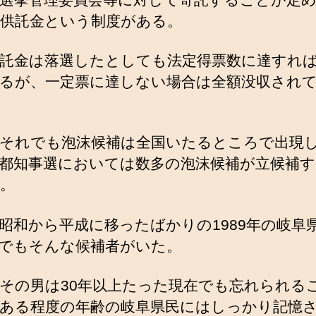
供託金という制度がある。
託金は落選したとしても法定得票数に達すれ
るが、一定票に達しない場合は全額没収され
それでも泡沫候補は全国いたるところで出現
都知事選においては数多の泡沫候補が立候補す
。
昭和から平成に移ったばかりの1989年の岐阜
でもそんな候補者がいた。
その男は30年以上たった現在でも忘れられる
ある程度の年齢の岐阜県民にはしっかり記憶