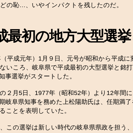
どの恥…、いやインパクトを残したのだ。
成最初の地方大型選挙
9年（平成元年）1月９日、元号が昭和から平成に
ないころ、岐阜県で平成最初の大型選挙と銘
知事選挙がスタートした。
の２月5日、1977年（昭和52年）より12年間
期岐阜県知事を務めた上松陽助氏は、任期満了
ることを表明していた。
、この選挙は新しい時代の岐阜県県政を担う