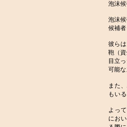
泡沫候
泡沫候
候補者
彼らは
鞄（資
目立っ
可能な
また、
もいる
よって
におい
る際に