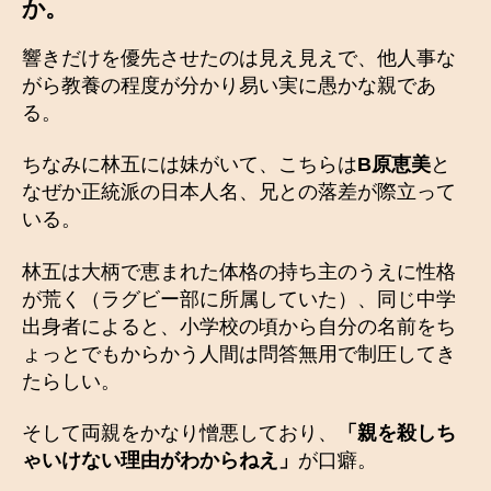
か。
響きだけを優先させたのは見え見えで、他人事な
がら教養の程度が分かり易い実に愚かな親であ
る。
ちなみに林五には妹がいて、こちらは
B原恵美
と
なぜか正統派の日本人名、兄との落差が際立って
いる。
林五は大柄で恵まれた体格の持ち主のうえに性格
が荒く（ラグビー部に所属していた）、同じ中学
出身者によると、小学校の頃から自分の名前をち
ょっとでもからかう人間は問答無用で制圧してき
たらしい。
そして両親をかなり憎悪しており、
「親を殺しち
ゃいけない理由がわからねえ」
が口癖。