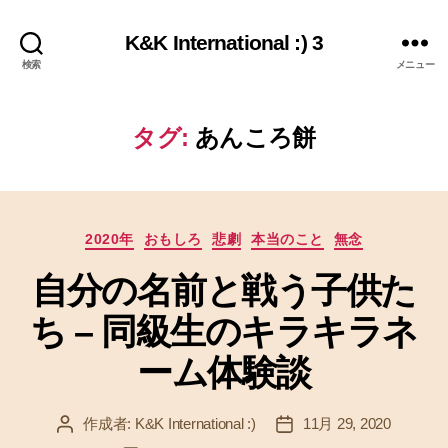
K&K International :) 3
検索
メニュー
タグ:
あんころ餅
カ
2020年
おもしろ
悲劇
本当のこと
無念
テ
自分の名前と戦う子供た
ゴ
リ
ち – 同級生のキラキラネ
ー
ーム体験談
作成者:
K&K International :)
11月 29, 2020
投
投
稿
稿