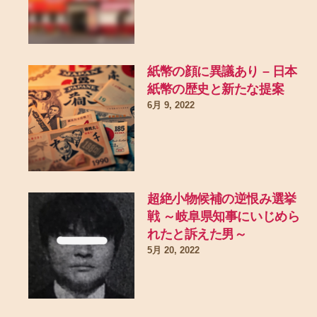
紙幣の顔に異議あり – 日本
紙幣の歴史と新たな提案
6月 9, 2022
超絶小物候補の逆恨み選挙
戦 ～岐阜県知事にいじめら
れたと訴えた男～
5月 20, 2022