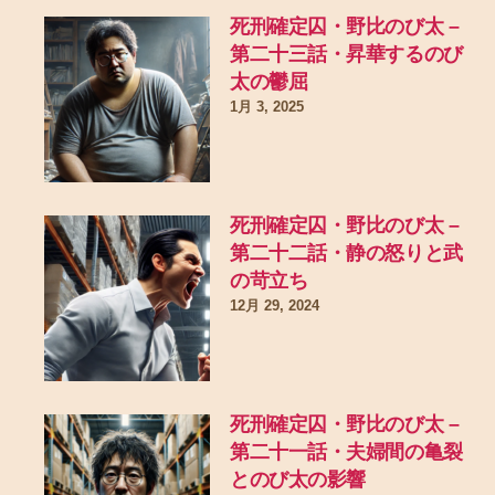
死刑確定囚・野比のび太 –
第二十三話・昇華するのび
太の鬱屈
1月 3, 2025
死刑確定囚・野比のび太 –
第二十二話・静の怒りと武
の苛立ち
12月 29, 2024
死刑確定囚・野比のび太 –
第二十一話・夫婦間の亀裂
とのび太の影響