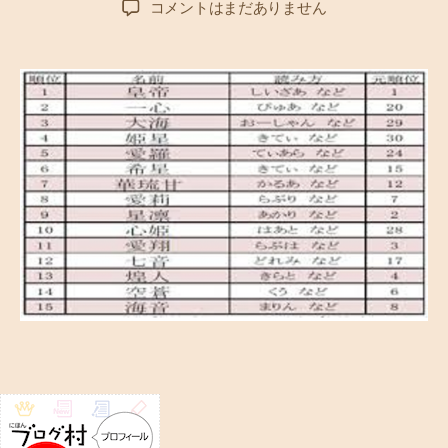
自
コメントはまだありません
者
日
分
の
名
前
と
戦
う
子
供
た
ち
–
同
級
生
の
キ
ラ
キ
ラ