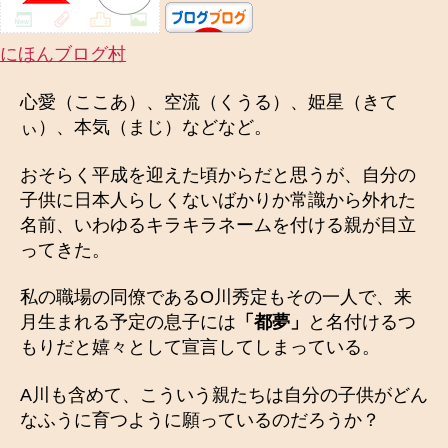
ネ
ー
にほんブログ村
ム
体
心愛（ここあ）、空流（くうる）、姫星（きて
験
ぃ）、本気（まじ）などなど。
談
へ
おそらく平成を迎えた頃からだと思うが、自分の
の
子供に日本人らしくないばかりか常識から外れた
名前、いわゆるキラキラネームを付ける親が目立
ってきた。
私の職場の同僚であるO川秀定もその一人で、来
月生まれる予定の息子には
「都夢」
と名付けるつ
もりだと嬉々として宣言してしまっている。
A川も含めて、こういう親たちは自分の子供がどん
なふうに育つように願っているのだろうか？