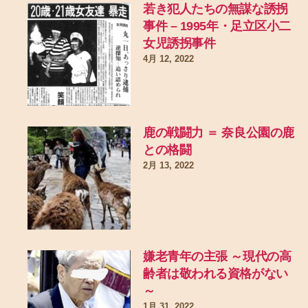
若き犯人たちの無謀な誘拐
事件 – 1995年・足立区小二
女児誘拐事件
4月 12, 2022
鹿の戦闘力 ＝ 奈良公園の鹿
との格闘
2月 13, 2022
嫌老青年の主張 ～現代の高
齢者は敬われる資格がない
～
1月 31, 2022