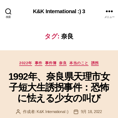
K&K International :) 3
検索
メニュー
タグ:
奈良
カ
2022年
事件
事件簿
奈良
本当のこと
誘拐
テ
1992年、奈良県天理市女
ゴ
リ
子短大生誘拐事件：恐怖
ー
に怯える少女の叫び
作成者:
K&K International :)
9月 18, 2022
投
投
稿
稿