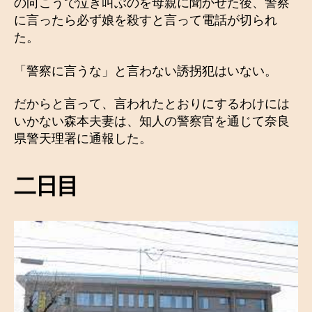
の向こうで泣き叫ぶのを母親に聞かせた後、警察
に言ったら必ず娘を殺すと言って電話が切られ
た。
「警察に言うな」と言わない誘拐犯はいない。
だからと言って、言われたとおりにするわけには
いかない森本夫妻は、知人の警察官を通じて奈良
県警天理署に通報した。
二日目