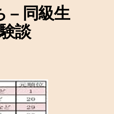
– 同級生
験談