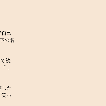
で自己
と下の名
何て読
は「…
笑した
「笑っ