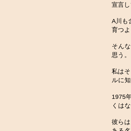
宣言し
A川も
育つよ
そんな
思う。
私はそ
ルに知
197
くはな
彼らは
ある名