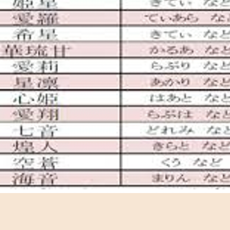
供
た
ち
–
同
級
生
の
キ
ラ
キ
ラ
ネ
ー
ム
体
験
談
へ