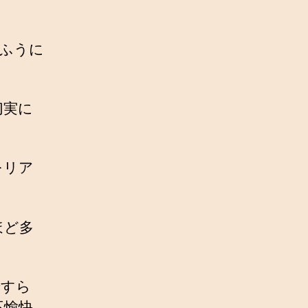
ふうに
切実に
をリア
ほど多
ですら
不愉快