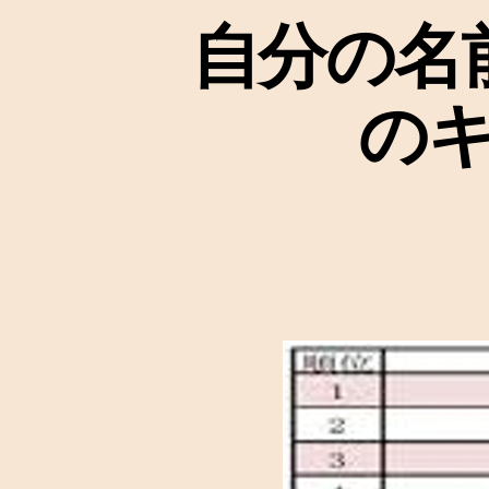
自分の名
の