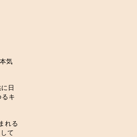
本気
供に日
ゆるキ
まれる
として