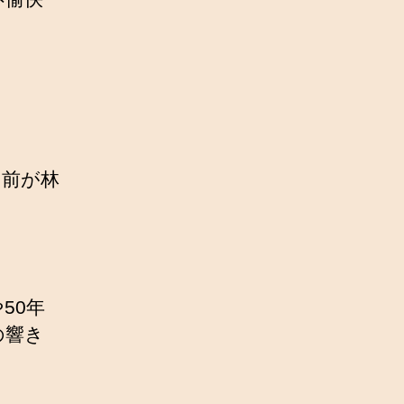
名前が林
50年
の響き