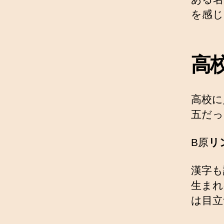
を感じ
高
高校に
五だっ
B原
リ
漢字も
生まれ
は目立