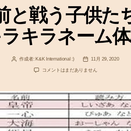
ゴ
前と戦う子供たち 
リ
ー
キラキラネーム体
作成者:
K&K International :)
11月 29, 2020
投
投
稿
稿
自
コメントはまだありません
者
日
分
の
名
前
と
戦
う
子