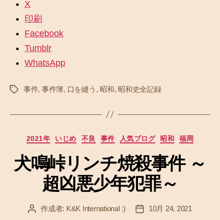
X
印刷
Facebook
Tumblr
WhatsApp
事件
,
事件簿
,
口を縫う
,
昭和
,
昭和史全記録
タ
グ
カ
2021年
いじめ
不良
事件
人気ブログ
昭和
福岡
テ
犬鳴峠リンチ焼殺事件 ～
ゴ
リ
超凶悪少年犯罪～
ー
作成者:
K&K International :)
10月 24, 2021
投
投
稿
稿