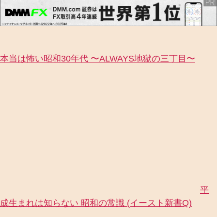
本当は怖い昭和30年代 〜ALWAYS地獄の三丁目〜
平
成生まれは知らない 昭和の常識 (イースト新書Q)