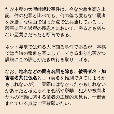
だが本稿の犬鳴峠焼殺事件は、今なお悪名高き上
記二件の犯罪と比べても、何の落ち度もない弱者
を身勝手な理由で狙った点では共通しているし、
殺害に至る過程の残忍さにおいて、勝るとも劣ら
ない悪質さだったと断言できる。
ネット界隈では知る人ぞ知る事件であるが、本稿
では当時の報道を基にして、できる限り忠実かつ
詳細にこの許しがたき凶行を取り上げる。
なお、
地名などの固有名詞を除き、被害者名・加
害者名共に仮名
とし（実名を推測できてしまうか
もしれないが）、実際にはなかったかもしれない
があったと考えられる会話や挙動、犯人や被害者
たちの行動に関する筆者の主観的意見も、一部含
まれている点はご容赦願いたい。