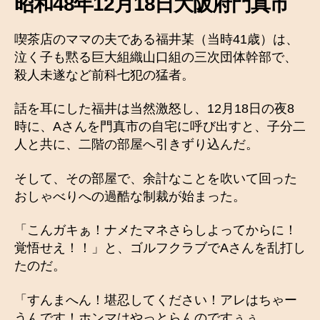
昭和48年12月18日大阪府門真市
喫茶店のママの夫である福井某（当時41歳）は、
泣く子も黙る巨大組織山口組の三次団体幹部で、
殺人未遂など前科七犯の猛者。
話を耳にした福井は当然激怒し、12月18日の夜8
時に、Aさんを門真市の自宅に呼び出すと、子分二
人と共に、二階の部屋へ引きずり込んだ。
そして、その部屋で、余計なことを吹いて回った
おしゃべりへの過酷な制裁が始まった。
「こんガキぁ！ナメたマネさらしよってからに！
覚悟せえ！！」と、ゴルフクラブでAさんを乱打し
たのだ。
「すんまへん！堪忍してください！アレはちゃー
うんです！ホンマはやっとらんのですぅぅ