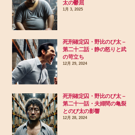
太の鬱屈
1月 3, 2025
死刑確定囚・野比のび太 –
第二十二話・静の怒りと武
の苛立ち
12月 29, 2024
死刑確定囚・野比のび太 –
第二十一話・夫婦間の亀裂
とのび太の影響
12月 28, 2024