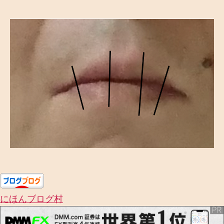
者
日
にほんブログ村