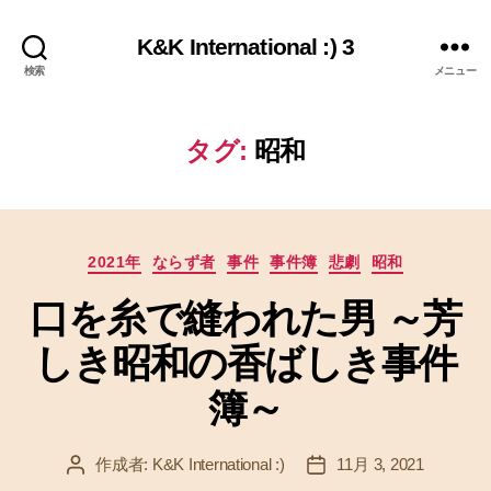
K&K International :) 3
検索
メニュー
タグ:
昭和
カ
2021年
ならず者
事件
事件簿
悲劇
昭和
テ
口を糸で縫われた男 ～芳
ゴ
リ
しき昭和の香ばしき事件
ー
簿～
作成者:
K&K International :)
11月 3, 2021
投
投
稿
稿