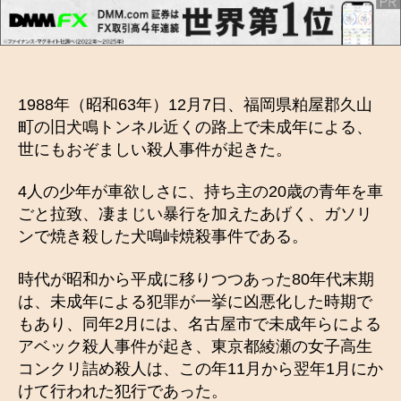
1988年（昭和63年）12月7日、福岡県粕屋郡久山
町の旧犬鳴トンネル近くの路上で未成年による、
世にもおぞましい殺人事件が起きた。
4人の少年が車欲しさに、持ち主の20歳の青年を車
ごと拉致、凄まじい暴行を加えたあげく、ガソリ
ンで焼き殺した犬鳴峠焼殺事件である。
時代が昭和から平成に移りつつあった80年代末期
は、未成年による犯罪が一挙に凶悪化した時期で
もあり、同年2月には、名古屋市で未成年らによる
アベック殺人事件が起き、東京都綾瀬の女子高生
コンクリ詰め殺人は、この年11月から翌年1月にか
けて行われた犯行であった。