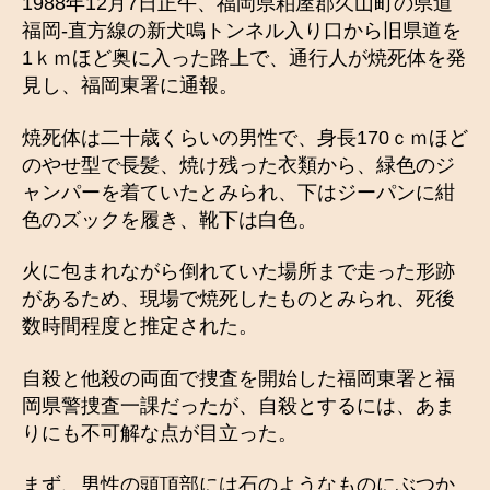
1988年12月7日正午、福岡県粕屋郡久山町の県道
福岡-直方線の新犬鳴トンネル入り口から旧県道を
1ｋｍほど奥に入った路上で、通行人が焼死体を発
見し、福岡東署に通報。
焼死体は二十歳くらいの男性で、身長170ｃｍほど
のやせ型で長髪、焼け残った衣類から、緑色のジ
ャンパーを着ていたとみられ、下はジーパンに紺
色のズックを履き、靴下は白色。
火に包まれながら倒れていた場所まで走った形跡
があるため、現場で焼死したものとみられ、死後
数時間程度と推定された。
自殺と他殺の両面で捜査を開始した福岡東署と福
岡県警捜査一課だったが、自殺とするには、あま
りにも不可解な点が目立った。
まず、男性の頭頂部には石のようなものにぶつか