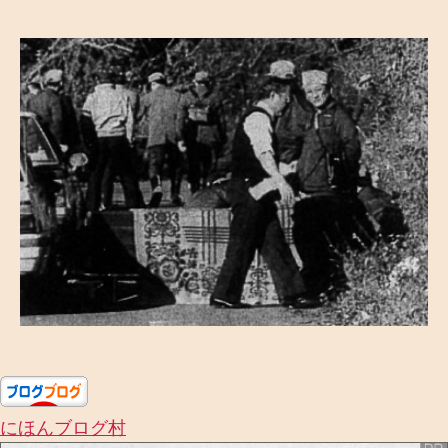
者
日
にほんブログ村