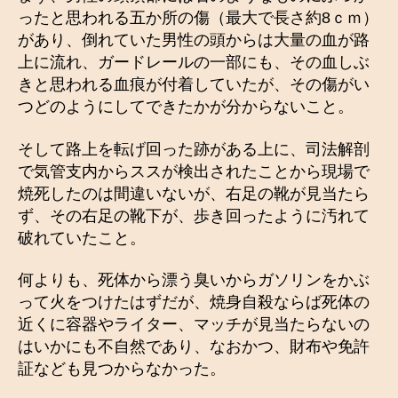
ったと思われる五か所の傷（最大で長さ約8ｃｍ）
があり、倒れていた男性の頭からは大量の血が路
上に流れ、ガードレールの一部にも、その血しぶ
きと思われる血痕が付着していたが、その傷がい
つどのようにしてできたかが分からないこと。
そして路上を転げ回った跡がある上に、司法解剖
で気管支内からススが検出されたことから現場で
焼死したのは間違いないが、右足の靴が見当たら
ず、その右足の靴下が、歩き回ったように汚れて
破れていたこと。
何よりも、死体から漂う臭いからガソリンをかぶ
って火をつけたはずだが、焼身自殺ならば死体の
近くに容器やライター、マッチが見当たらないの
はいかにも不自然であり、なおかつ、財布や免許
証なども見つからなかった。