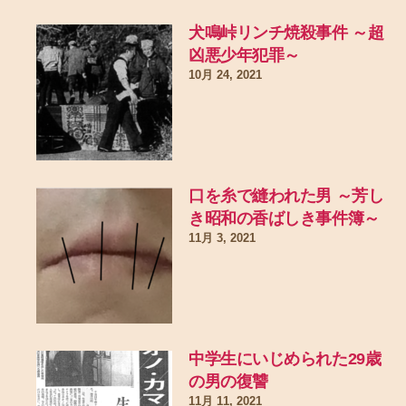
犬鳴峠リンチ焼殺事件 ～超
凶悪少年犯罪～
10月 24, 2021
口を糸で縫われた男 ～芳し
き昭和の香ばしき事件簿～
11月 3, 2021
中学生にいじめられた29歳
の男の復讐
11月 11, 2021