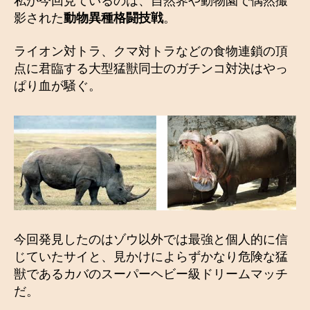
私が今回見ているのは、自然界や動物園で偶然撮
影された
動物異種格闘技戦
。
ライオン対トラ、クマ対トラなどの食物連鎖の頂
点に君臨する大型猛獣同士のガチンコ対決はやっ
ぱり血が騒ぐ。
今回発見したのはゾウ以外では最強と個人的に信
じていたサイと、見かけによらずかなり危険な猛
獣であるカバのスーパーヘビー級ドリームマッチ
だ。