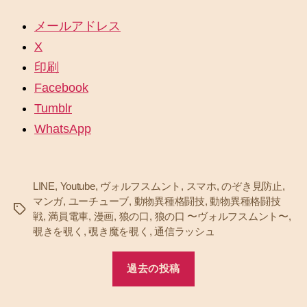
メールアドレス
X
印刷
Facebook
Tumblr
WhatsApp
LINE
,
Youtube
,
ヴォルフスムント
,
スマホ
,
のぞき見防止
,
マンガ
,
ユーチューブ
,
動物異種格闘技
,
動物異種格闘技
タ
戦
,
満員電車
,
漫画
,
狼の口
,
狼の口 〜ヴォルフスムント〜
,
グ
覗きを覗く
,
覗き魔を覗く
,
通信ラッシュ
過去の投稿