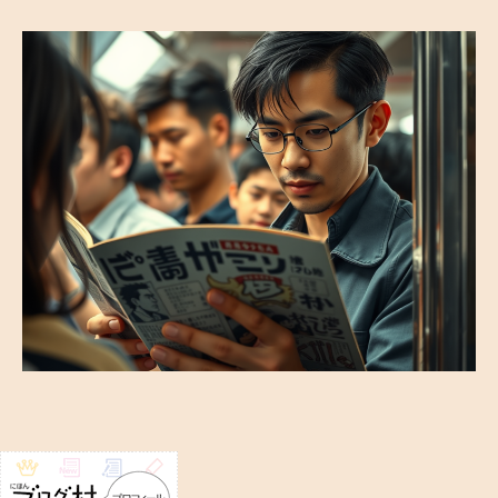
き
魔
を
の
ぞ
く
者
–
電
車
内
で
の
プ
ラ
イ
バ
シ
ー
へ