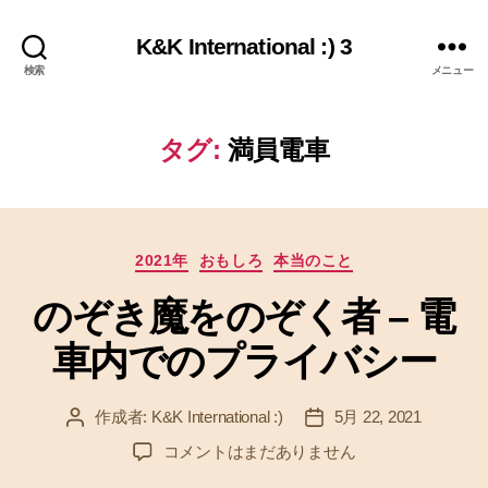
K&K International :) 3
検索
メニュー
タグ:
満員電車
カ
2021年
おもしろ
本当のこと
テ
のぞき魔をのぞく者 – 電
ゴ
リ
車内でのプライバシー
ー
作成者:
K&K International :)
5月 22, 2021
投
投
稿
稿
の
コメントはまだありません
者
日
ぞ