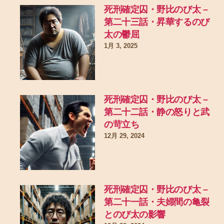
死刑確定囚・野比のび太 –
第二十三話・昇華するのび
太の鬱屈
1月 3, 2025
死刑確定囚・野比のび太 –
第二十二話・静の怒りと武
の苛立ち
12月 29, 2024
死刑確定囚・野比のび太 –
第二十一話・夫婦間の亀裂
とのび太の影響