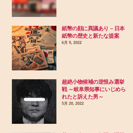
紙幣の顔に異議あり – 日本
紙幣の歴史と新たな提案
6月 9, 2022
超絶小物候補の逆恨み選挙
戦 ～岐阜県知事にいじめら
れたと訴えた男～
5月 20, 2022