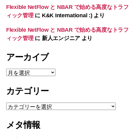
Flexible NetFlow と NBAR で始める高度なトラフ
ィック管理
に
K&K International :)
より
Flexible NetFlow と NBAR で始める高度なトラフ
ィック管理
に
新人エンジニア
より
アーカイブ
ア
ー
カ
カテゴリー
イ
ブ
カ
テ
ゴ
メタ情報
リ
ー