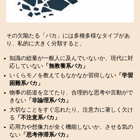
その欠陥たる「バカ」には多種多様なタイプがあ
り、私的に大きく分類すると、
知識の総量が一般人に及んでいないか、現代に対
応していない
「無教養系バカ」
いくらモノを教えてもなかなか習得しない
「学習
困難系バカ」
物事の筋道を立てたり、合理的な思考や言動がで
きない
「非論理系バカ」
大切なことをすぐ忘れたり、注意力に著しく欠け
る
「不注意系バカ」
応用力や想像力が全く機能しないか、させる気の
ない
「思考停滞系バカ」