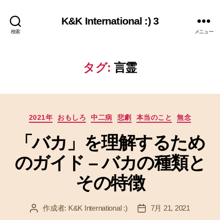
K&K International :) 3
検索
メニュー
タグ:
言霊
カ
2021年
おもしろ
中二病
悲劇
本当のこと
無念
テ
「バカ」を理解するため
ゴ
リ
のガイド – バカの種類と
ー
その特徴
作成者:
K&K International :)
7月 21, 2021
投
投
稿
稿