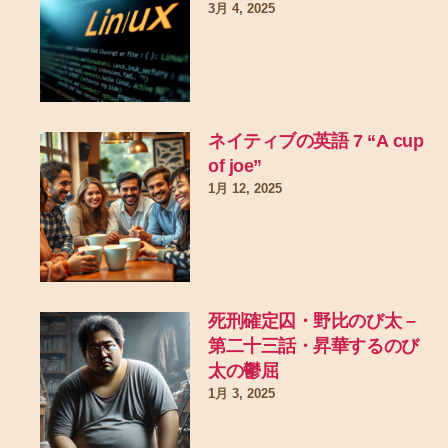
3月 4, 2025
ネイティブの英語 7 “A cup
of joe”
1月 12, 2025
死刑確定囚・野比のび太 –
第二十三話・昇華するのび
太の鬱屈
1月 3, 2025