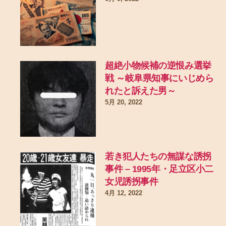
超絶小物候補の逆恨み選挙
戦 ～岐阜県知事にいじめら
れたと訴えた男～
5月 20, 2022
若き犯人たちの無謀な誘拐
事件 – 1995年・足立区小二
女児誘拐事件
4月 12, 2022