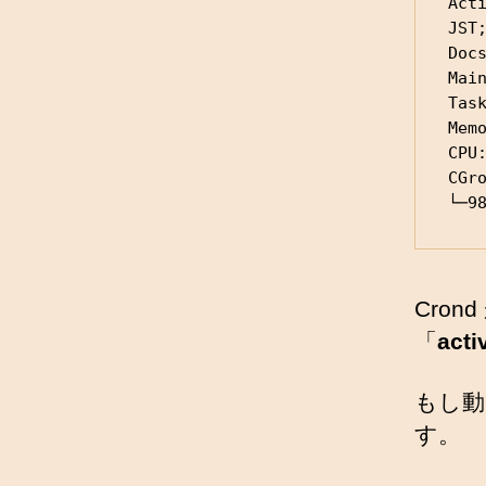
Act
JST;
Docs
Main
Task
Memo
CPU:
CGro
└─9
Cro
「
act
もし動
す。