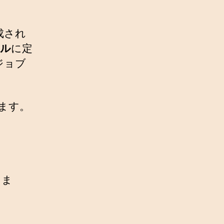
構成され
イル
に定
ジョブ
ます。
きま