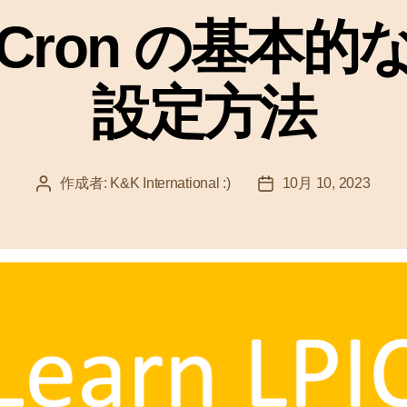
ゴ
 の Cron の基本
リ
ー
設定方法
作成者:
K&K International :)
10月 10, 2023
投
投
稿
稿
者
日