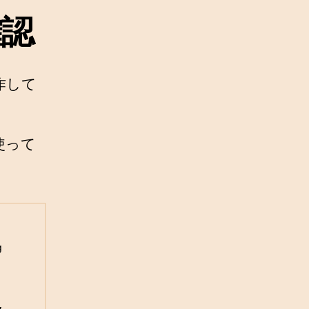
確認
作して
使って
 