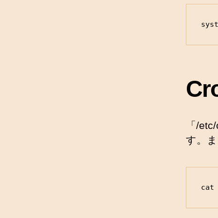
sys
Cr
「/e
す。ま
cat