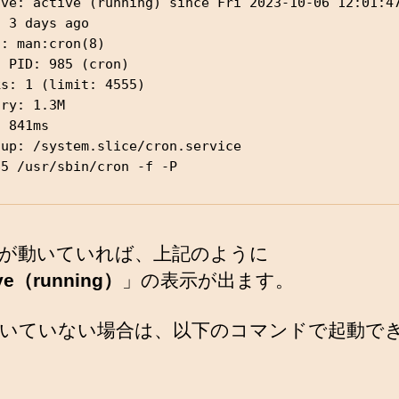
ive: active (running) since Fri 2023-10-06 12:01:47
 3 days ago

: man:cron(8)

 PID: 985 (cron)

s: 1 (limit: 4555)

ry: 1.3M

 841ms

up: /system.slice/cron.service

85 /usr/sbin/cron -f -P
nd が動いていれば、上記のように
ive（running）
」の表示が出ます。
いていない場合は、以下のコマンドで起動で