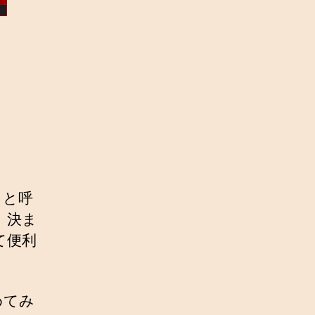
 と呼
、決ま
て便利
めてみ