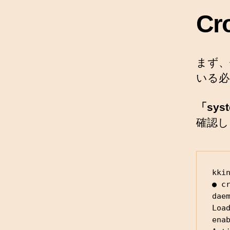
C
まず、
いる必
「sys
確認し
kki
● c
daem
Loa
enab