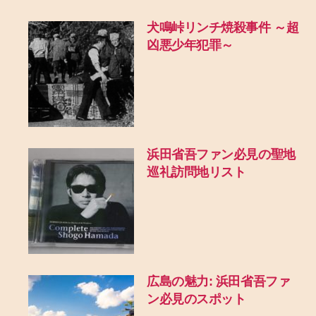
犬鳴峠リンチ焼殺事件 ～超
凶悪少年犯罪～
浜田省吾ファン必見の聖地
巡礼訪問地リスト
広島の魅力: 浜田省吾ファ
ン必見のスポット