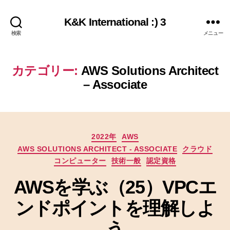
K&K International :) 3
検索
メニュー
カテゴリー:
AWS Solutions Architect
– Associate
カ
2022年
AWS
テ
AWS SOLUTIONS ARCHITECT - ASSOCIATE
クラウド
ゴ
コンピューター
技術一般
認定資格
リ
ー
AWSを学ぶ（25）VPCエ
ンドポイントを理解しよ
う