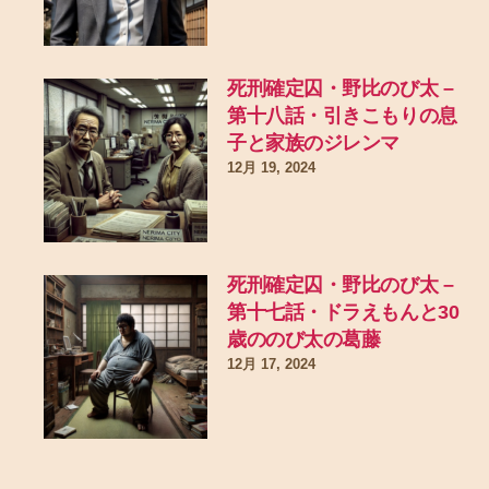
死刑確定囚・野比のび太 –
第十八話・引きこもりの息
子と家族のジレンマ
12月 19, 2024
死刑確定囚・野比のび太 –
第十七話・ドラえもんと30
歳ののび太の葛藤
12月 17, 2024