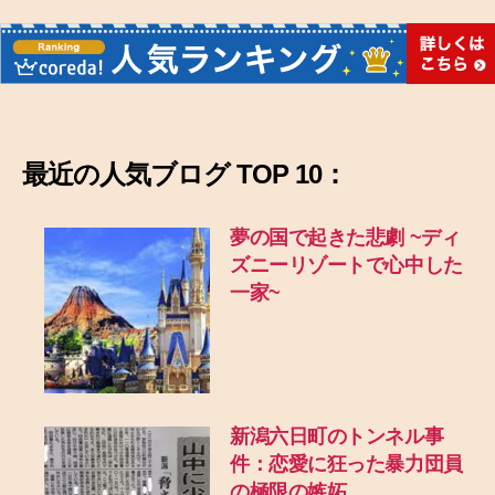
最近の
人気ブログ TOP 10：
夢の国で起きた悲劇
~ディ
ズニーリゾートで心中した
一家~
新潟六日町のトンネル事
件：恋愛に狂った暴力団員
の極限の嫉妬