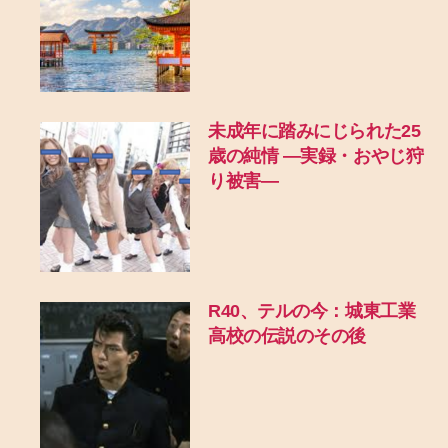
未成年に踏みにじられた25
歳の純情 ―実録・おやじ狩
り被害―
R40、テルの今：城東工業
高校の伝説のその後