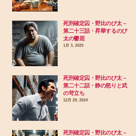
死刑確定囚・野比のび太 –
第二十三話・昇華するのび
太の鬱屈
1月 3, 2025
死刑確定囚・野比のび太 –
第二十二話・静の怒りと武
の苛立ち
12月 29, 2024
死刑確定囚・野比のび太 –